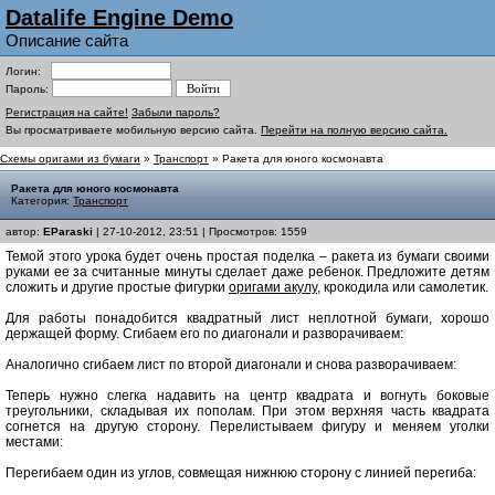
Datalife Engine Demo
Описание сайта
Логин:
Пароль:
Регистрация на сайте!
Забыли пароль?
Вы просматриваете мобильную версию сайта.
Перейти на полную версию сайта.
Схемы оригами из бумаги
»
Транспорт
» Ракета для юного космонавта
Ракета для юного космонавта
Категория:
Транспорт
автор:
EParaski
| 27-10-2012, 23:51 | Просмотров: 1559
Темой этого урока будет очень простая поделка – ракета из бумаги своими
руками ее за считанные минуты сделает даже ребенок. Предложите детям
сложить и другие простые фигурки
оригами акулу
, крокодила или самолетик.
Для работы понадобится квадратный лист неплотной бумаги, хорошо
держащей форму. Сгибаем его по диагонали и разворачиваем:
Аналогично сгибаем лист по второй диагонали и снова разворачиваем:
Теперь нужно слегка надавить на центр квадрата и вогнуть боковые
треугольники, складывая их пополам. При этом верхняя часть квадрата
согнется на другую сторону. Перелистываем фигуру и меняем уголки
местами:
Перегибаем один из углов, совмещая нижнюю сторону с линией перегиба: