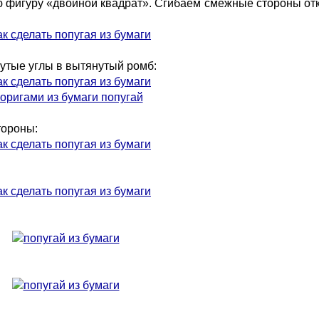
ю фигуру «двойной квадрат». Сгибаем смежные стороны отк
утые углы в вытянутый ромб:
тороны: