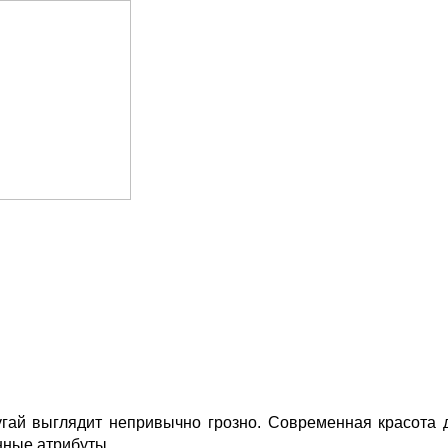
угай выглядит непривычно грозно. Современная красота 
нные атрибуты.