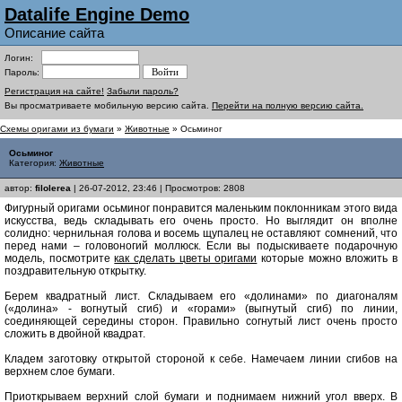
Datalife Engine Demo
Описание сайта
Логин:
Пароль:
Регистрация на сайте!
Забыли пароль?
Вы просматриваете мобильную версию сайта.
Перейти на полную версию сайта.
Схемы оригами из бумаги
»
Животные
» Осьминог
Осьминог
Категория:
Животные
автор:
filolerea
| 26-07-2012, 23:46 | Просмотров: 2808
Фигурный оригами осьминог понравится маленьким поклонникам этого вида
искусства, ведь складывать его очень просто. Но выглядит он вполне
солидно: чернильная голова и восемь щупалец не оставляют сомнений, что
перед нами – головоногий моллюск. Если вы подыскиваете подарочную
модель, посмотрите
как сделать цветы оригами
которые можно вложить в
поздравительную открытку.
Берем квадратный лист. Складываем его «долинами» по диагоналям
(«долина» - вогнутый сгиб) и «горами» (выгнутый сгиб) по линии,
соединяющей середины сторон. Правильно согнутый лист очень просто
сложить в двойной квадрат.
Кладем заготовку открытой стороной к себе. Намечаем линии сгибов на
верхнем слое бумаги.
Приоткрываем верхний слой бумаги и поднимаем нижний угол вверх. В